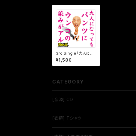
3rd Single『大人にな
ってもパンツにウンコの
¥1,500
染みがアル』
CATEGORY
[音源] CD
[衣類] Tシャツ