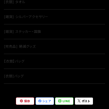
[衣類] タオル
[雑貨] シルバーアクセサリー
[雑貨] ステッカー・国旗
[完売品] 絶滅グッズ
【衣類】バッグ
[衣類]バッグ
保存
シェア
LINE
ポスト