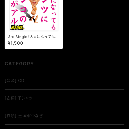
3rd Single『大人になってもパ
ンツにウンコの染みがアル』
¥1,500
CATEGORY
[音源] CD
[衣類] Tシャツ
[衣類] 王国軍つなぎ