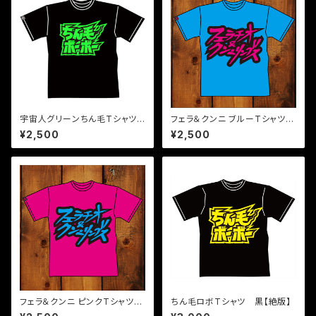
宇宙人グリーンちん毛Tシャツ
フェラ＆クンニ ブルーTシャツ
蓄光【廃盤】
【絶版】
¥2,500
¥2,500
フェラ＆クンニ ピンクTシャツ
ちん毛ロボTシャツ 黒【絶版】
【在庫限り】