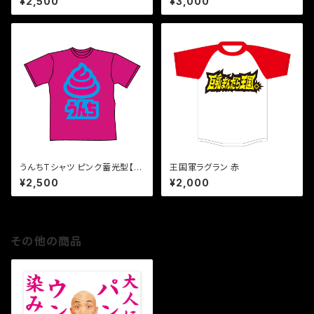
¥2,500
¥3,000
うんちTシャツ ピンク蓄光型【在
王国軍ラグラン 赤
庫限り】
¥2,500
¥2,000
その他の商品